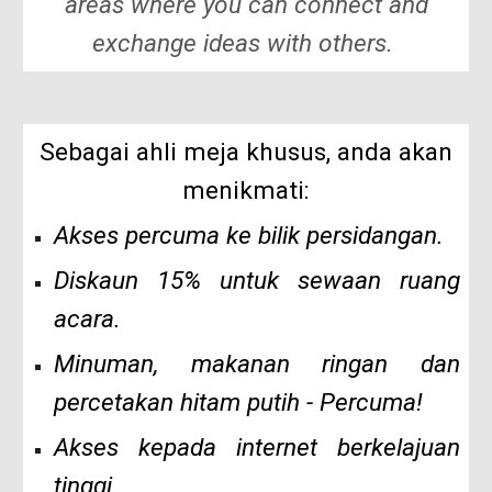
areas where you can connect and
exchange ideas with others.
Sebagai ahli meja khusus, anda akan
menikmati:
Akses percuma
ke bilik persidangan.
Diskaun 15%
untuk sewaan ruang
acara.
Minuman
,
makanan ringan
dan
percetakan hitam putih
-
Percuma!
Akses
kepada
internet berkelajuan
tinggi
.