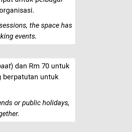
organisasi.
 sessions, the space has
king events.
maat
) dan
Rm 70
untuk
g berpatutan untuk
ds or public holidays,
gether.