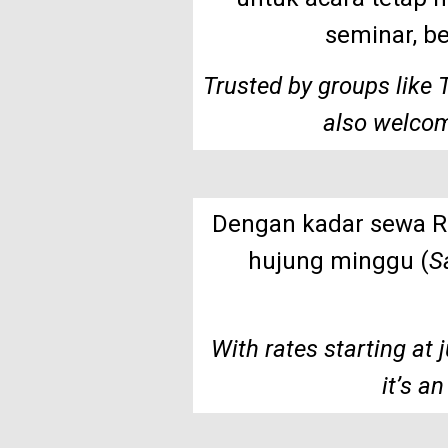
seminar, be
Trusted by groups like 
also welcom
Dengan kadar sewa
R
hujung minggu (
S
With rates starting a
it’s a