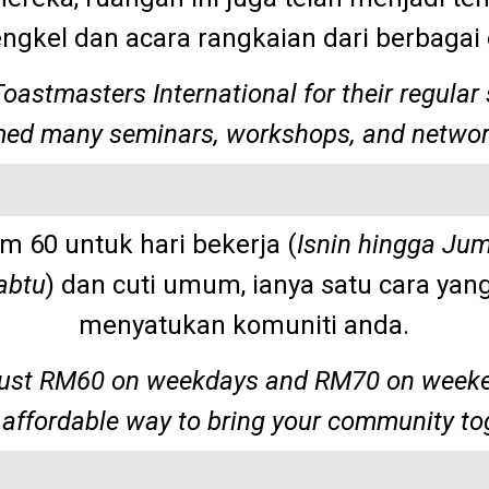
ngkel dan acara rangkaian dari berbagai 
Toastmasters International for their regular
ed many seminars, workshops, and networ
m 60
untuk hari bekerja (
Isnin hingga Ju
abtu
) dan cuti umum, ianya satu cara yan
menyatukan komuniti anda.
t just RM60 on weekdays and RM70 on weeken
n affordable way to bring your community to