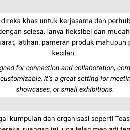
 direka khas untuk kerjasama dan perhu
engan selesa. Ianya fleksibel dan mudah
uarat, latihan, pameran produk mahupun p
kecilan.
gned for connection and collaboration, comf
customizable, it’s a great setting for meeti
showcases, or small exhibitions.
gai kumpulan dan organisasi seperti Toas
mereka, ruangan ini juga telah menjadi te