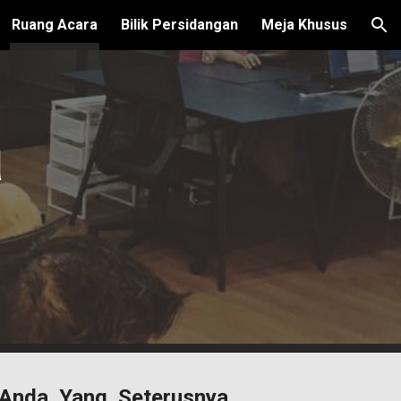
Ruang Acara
Bilik Persidangan
Meja Khusus
ion
a
a Anda Yang Seterusnya